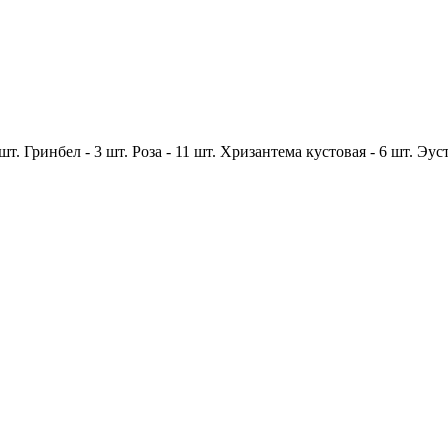
шт.
Гринбел -
3 шт.
Роза -
11 шт.
Хризантема кустовая -
6 шт.
Эус