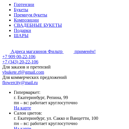
Гортензии
Букеты
Премиум букеты
Композиции
СВАДЕБНЫЕ БУКЕТЫ
Подарки
ШАРЫ
Адреса магазинов
Фильтр
применён!
+7 909 00-22-106
+7 (343) 20-22-106
Для заказов и претензий
vbukete.rf@gmail.com
Для коммерческих предложений
flowercity@mail.ru
Гипермаркет:
г. Екатеринбург, Репина, 99
пн – вс: работает круглосуточно
На карте
Cалон цветов:
г. Екатеринбург, ул. Сакко и Ванцетти, 100
пн – вс: работает круглосуточно
На карте