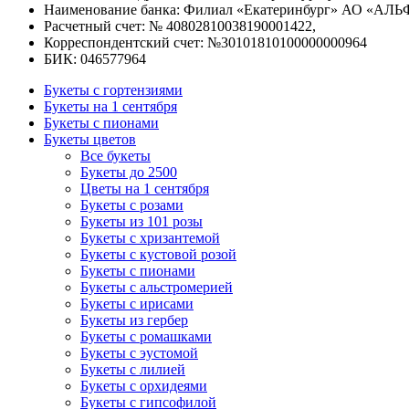
Наименование банка: Филиал «Екатеринбург» АО «АЛЬ
Расчетный счет: № 40802810038190001422,
Корреспондентский счет: №30101810100000000964
БИК: 046577964
Букеты с гортензиями
Букеты на 1 сентября
Букеты с пионами
Букеты цветов
Все букеты
Букеты до 2500
Цветы на 1 сентября
Букеты с розами
Букеты из 101 розы
Букеты с хризантемой
Букеты с кустовой розой
Букеты с пионами
Букеты с альстромерией
Букеты с ирисами
Букеты из гербер
Букеты с ромашками
Букеты с эустомой
Букеты с лилией
Букеты с орхидеями
Букеты с гипсофилой