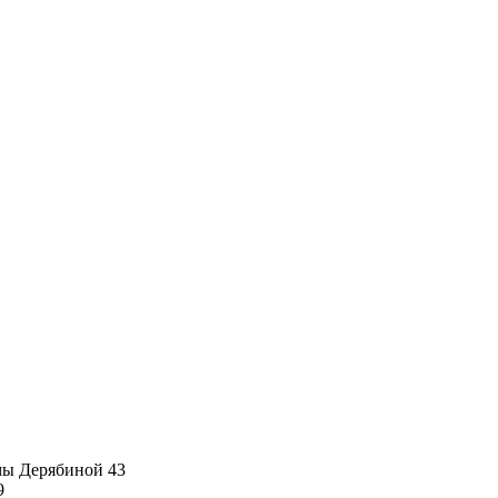
имы Дерябиной 43
9