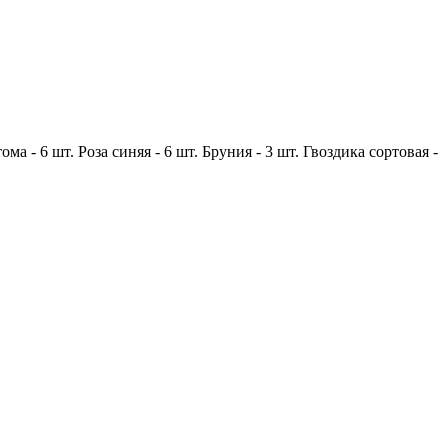
тома -
6 шт.
Роза синяя -
6 шт.
Бруния -
3 шт.
Гвоздика сортовая -