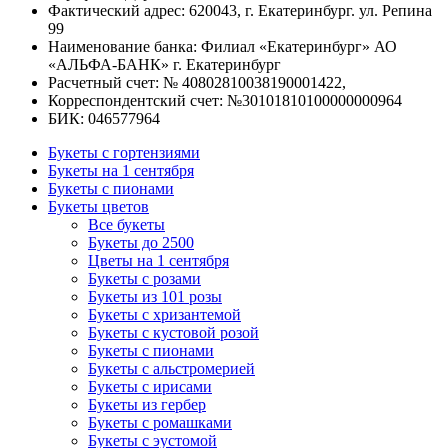
Фактический адрес: 620043, г. Екатеринбург. ул. Репина
99
Наименование банка: Филиал «Екатеринбург» АО
«АЛЬФА-БАНК» г. Екатеринбург
Расчетный счет: № 40802810038190001422,
Корреспондентский счет: №30101810100000000964
БИК: 046577964
Букеты с гортензиями
Букеты на 1 сентября
Букеты с пионами
Букеты цветов
Все букеты
Букеты до 2500
Цветы на 1 сентября
Букеты с розами
Букеты из 101 розы
Букеты с хризантемой
Букеты с кустовой розой
Букеты с пионами
Букеты с альстромерией
Букеты с ирисами
Букеты из гербер
Букеты с ромашками
Букеты с эустомой