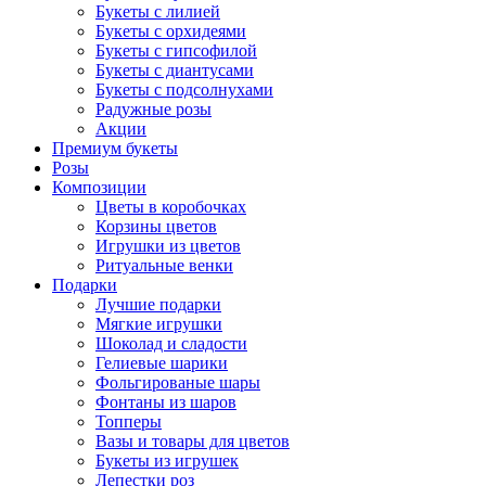
Букеты с лилией
Букеты с орхидеями
Букеты с гипсофилой
Букеты с диантусами
Букеты с подсолнухами
Радужные розы
Акции
Премиум букеты
Розы
Композиции
Цветы в коробочках
Корзины цветов
Игрушки из цветов
Ритуальные венки
Подарки
Лучшие подарки
Мягкие игрушки
Шоколад и сладости
Гелиевые шарики
Фольгированые шары
Фонтаны из шаров
Топперы
Вазы и товары для цветов
Букеты из игрушек
Лепестки роз