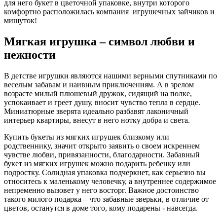
для него букет в цветочной упаковке, внутри которого
комфортно расположилась компания игрушечных зайчиков и
мишуток!
Мягкая игрушка – символ любви и
нежности
В детстве игрушки являются нашими верными спутниками по
веселым забавам и наивным приключениям. А в зрелом
возрасте милый плюшевый дружок, сидящий на полке,
успокаивает и греет душу, вносит чувство тепла в сердце.
Миниатюрные зверята идеально разбавят лаконичный
интерьер квартиры, внесут в него нотку добра и света.
Купить букеты из мягких игрушек близкому или
родственнику, значит открыто заявить о своем искреннем
чувстве любви, привязанности, благодарности. Забавный
букет из мягких игрушек можно подарить ребенку или
подростку. Солидная упаковка подчеркнет, как серьезно вы
относитесь к маленькому человечку, а внутреннее содержимое
непременно вызовет у него восторг. Важное достоинство
такого милого подарка – что забавные зверьки, в отличие от
цветов, останутся в доме того, кому подарены - навсегда.