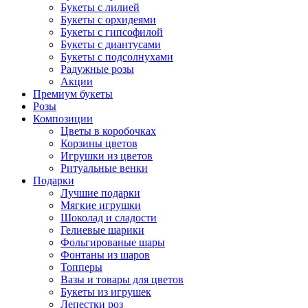
Букеты с лилией
Букеты с орхидеями
Букеты с гипсофилой
Букеты с диантусами
Букеты с подсолнухами
Радужные розы
Акции
Премиум букеты
Розы
Композиции
Цветы в коробочках
Корзины цветов
Игрушки из цветов
Ритуальные венки
Подарки
Лучшие подарки
Мягкие игрушки
Шоколад и сладости
Гелиевые шарики
Фольгированые шары
Фонтаны из шаров
Топперы
Вазы и товары для цветов
Букеты из игрушек
Лепестки роз