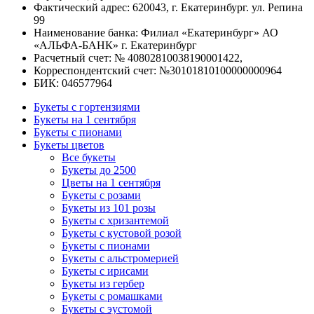
Фактический адрес: 620043, г. Екатеринбург. ул. Репина
99
Наименование банка: Филиал «Екатеринбург» АО
«АЛЬФА-БАНК» г. Екатеринбург
Расчетный счет: № 40802810038190001422,
Корреспондентский счет: №30101810100000000964
БИК: 046577964
Букеты с гортензиями
Букеты на 1 сентября
Букеты с пионами
Букеты цветов
Все букеты
Букеты до 2500
Цветы на 1 сентября
Букеты с розами
Букеты из 101 розы
Букеты с хризантемой
Букеты с кустовой розой
Букеты с пионами
Букеты с альстромерией
Букеты с ирисами
Букеты из гербер
Букеты с ромашками
Букеты с эустомой