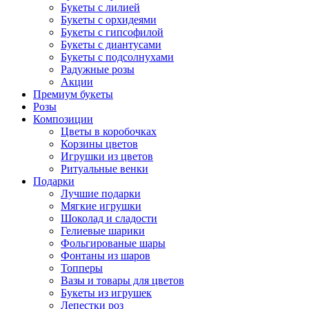
Букеты с лилией
Букеты с орхидеями
Букеты с гипсофилой
Букеты с диантусами
Букеты с подсолнухами
Радужные розы
Акции
Премиум букеты
Розы
Композиции
Цветы в коробочках
Корзины цветов
Игрушки из цветов
Ритуальные венки
Подарки
Лучшие подарки
Мягкие игрушки
Шоколад и сладости
Гелиевые шарики
Фольгированые шары
Фонтаны из шаров
Топперы
Вазы и товары для цветов
Букеты из игрушек
Лепестки роз