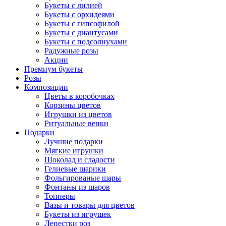
Букеты с лилией
Букеты с орхидеями
Букеты с гипсофилой
Букеты с диантусами
Букеты с подсолнухами
Радужные розы
Акции
Премиум букеты
Розы
Композиции
Цветы в коробочках
Корзины цветов
Игрушки из цветов
Ритуальные венки
Подарки
Лучшие подарки
Мягкие игрушки
Шоколад и сладости
Гелиевые шарики
Фольгированые шары
Фонтаны из шаров
Топперы
Вазы и товары для цветов
Букеты из игрушек
Лепестки роз