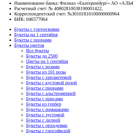
Наименование банка: Филиал «Екатеринбург» АО «АЛЬ
Расчетный счет: № 40802810038190001422,
Корреспондентский счет: №30101810100000000964
БИК: 046577964
Букеты с гортензиями
Букеты на 1 сентября
Букеты с пионами
Букеты цветов
Все букеты
Букеты до 2500
Цветы на 1 сентября
Букеты с розами
Букеты из 101 розы
Букеты с хризантемой
Букеты с кустовой розой
Букеты с пионами
Букеты с альстромерией
Букеты с ирисами
Букеты из гербер
Букеты с ромашками
Букеты с эустомой
Букеты с лилией
Букеты с орхидеями
Букеты с гипсофилой