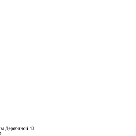
имы Дерябиной 43
9