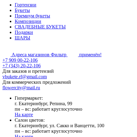
Гортензии
Букеты
Премиум букеты
Композиции
СВАДЕБНЫЕ БУКЕТЫ
Подарки
ШАРЫ
Адреса магазинов
Фильтр
применён!
+7 909 00-22-106
+7 (343) 20-22-106
Для заказов и претензий
vbukete.rf@gmail.com
Для коммерческих предложений
flowercity@mail.ru
Гипермаркет:
г. Екатеринбург, Репина, 99
пн – вс: работает круглосуточно
На карте
Cалон цветов:
г. Екатеринбург, ул. Сакко и Ванцетти, 100
пн – вс: работает круглосуточно
На карте