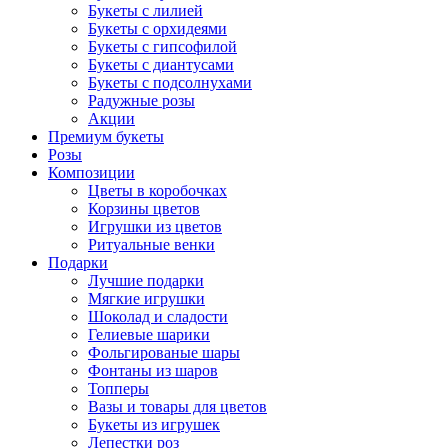
Букеты с лилией
Букеты с орхидеями
Букеты с гипсофилой
Букеты с диантусами
Букеты с подсолнухами
Радужные розы
Акции
Премиум букеты
Розы
Композиции
Цветы в коробочках
Корзины цветов
Игрушки из цветов
Ритуальные венки
Подарки
Лучшие подарки
Мягкие игрушки
Шоколад и сладости
Гелиевые шарики
Фольгированые шары
Фонтаны из шаров
Топперы
Вазы и товары для цветов
Букеты из игрушек
Лепестки роз