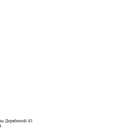
имы Дерябиной 43
9