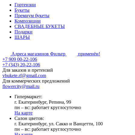
Гортензии
Букеты
Премиум букеты
Композиции
СВАДЕБНЫЕ БУКЕТЫ
Подарки
ШАРЫ
Адреса магазинов
Фильтр
применён!
+7 909 00-22-106
+7 (343) 20-22-106
Для заказов и претензий
vbukete.rf@gmail.com
Для коммерческих предложений
flowercity@mail.ru
Гипермаркет:
г. Екатеринбург, Репина, 99
пн – вс: работает круглосуточно
На карте
Cалон цветов:
г. Екатеринбург, ул. Сакко и Ванцетти, 100
пн – вс: работает круглосуточно
На карте