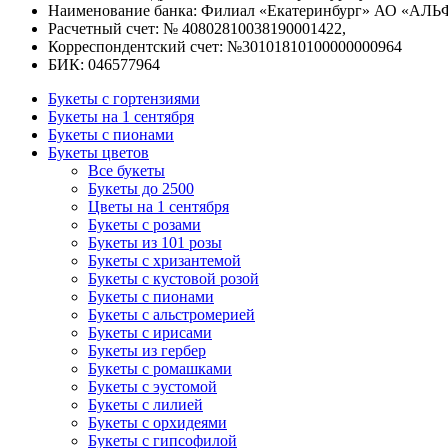
Наименование банка: Филиал «Екатеринбург» АО «АЛЬ
Расчетный счет: № 40802810038190001422,
Корреспондентский счет: №30101810100000000964
БИК: 046577964
Букеты с гортензиями
Букеты на 1 сентября
Букеты с пионами
Букеты цветов
Все букеты
Букеты до 2500
Цветы на 1 сентября
Букеты с розами
Букеты из 101 розы
Букеты с хризантемой
Букеты с кустовой розой
Букеты с пионами
Букеты с альстромерией
Букеты с ирисами
Букеты из гербер
Букеты с ромашками
Букеты с эустомой
Букеты с лилией
Букеты с орхидеями
Букеты с гипсофилой