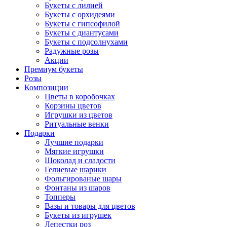
Букеты с лилией
Букеты с орхидеями
Букеты с гипсофилой
Букеты с диантусами
Букеты с подсолнухами
Радужные розы
Акции
Премиум букеты
Розы
Композиции
Цветы в коробочках
Корзины цветов
Игрушки из цветов
Ритуальные венки
Подарки
Лучшие подарки
Мягкие игрушки
Шоколад и сладости
Гелиевые шарики
Фольгированые шары
Фонтаны из шаров
Топперы
Вазы и товары для цветов
Букеты из игрушек
Лепестки роз