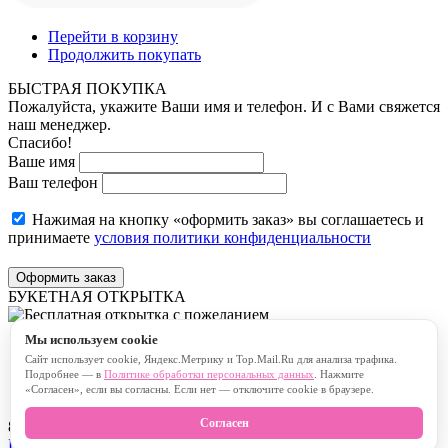
Перейти в корзину
Продолжить покупать
БЫСТРАЯ ПОКУПКА
Пожалуйста, укажите Ваши имя и телефон. И с Вами свяжется
наш менеджер.
Спасибо!
Ваше имя
Ваш телефон
Нажимая на кнопку «оформить заказ» вы соглашаетесь и
принимаете
условия политики конфиденциальности
Оформить заказ
БУКЕТНАЯ ОТКРЫТКА
Мы используем cookie
Бесплатная открытка с пожеланием
Сайт использует cookie, Яндекс.Метрику и Top.Mail.Ru для анализа трафика.
Платная открытка с пожеланием
Подробнее — в
Политике обработки персональных данных
. Нажмите
«Согласен», если вы согласны. Если нет — отключите cookie в браузере.
Согласен
80
символов
В корзину