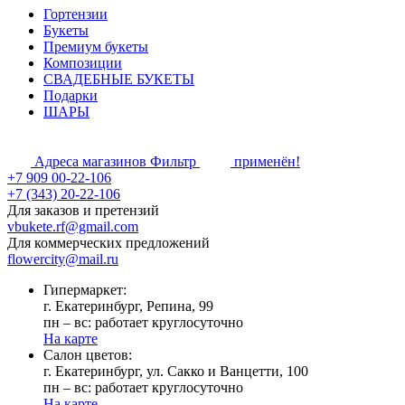
Гортензии
Букеты
Премиум букеты
Композиции
СВАДЕБНЫЕ БУКЕТЫ
Подарки
ШАРЫ
Адреса магазинов
Фильтр
применён!
+7 909 00-22-106
+7 (343) 20-22-106
Для заказов и претензий
vbukete.rf@gmail.com
Для коммерческих предложений
flowercity@mail.ru
Гипермаркет:
г. Екатеринбург, Репина, 99
пн – вс: работает круглосуточно
На карте
Cалон цветов:
г. Екатеринбург, ул. Сакко и Ванцетти, 100
пн – вс: работает круглосуточно
На карте