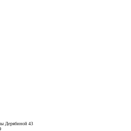
имы Дерябиной 43
9