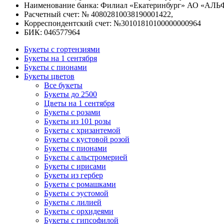
Наименование банка: Филиал «Екатеринбург» АО «АЛЬ
Расчетный счет: № 40802810038190001422,
Корреспондентский счет: №30101810100000000964
БИК: 046577964
Букеты с гортензиями
Букеты на 1 сентября
Букеты с пионами
Букеты цветов
Все букеты
Букеты до 2500
Цветы на 1 сентября
Букеты с розами
Букеты из 101 розы
Букеты с хризантемой
Букеты с кустовой розой
Букеты с пионами
Букеты с альстромерией
Букеты с ирисами
Букеты из гербер
Букеты с ромашками
Букеты с эустомой
Букеты с лилией
Букеты с орхидеями
Букеты с гипсофилой