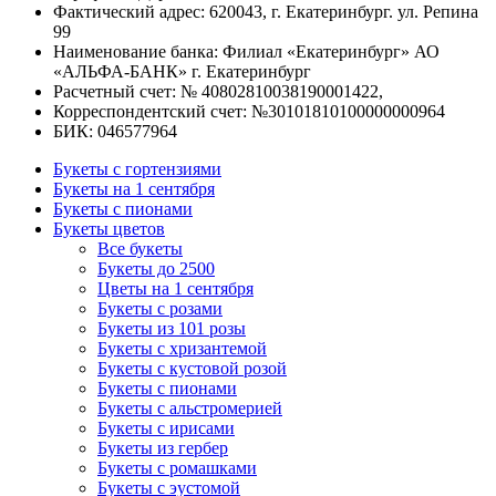
Фактический адрес: 620043, г. Екатеринбург. ул. Репина
99
Наименование банка: Филиал «Екатеринбург» АО
«АЛЬФА-БАНК» г. Екатеринбург
Расчетный счет: № 40802810038190001422,
Корреспондентский счет: №30101810100000000964
БИК: 046577964
Букеты с гортензиями
Букеты на 1 сентября
Букеты с пионами
Букеты цветов
Все букеты
Букеты до 2500
Цветы на 1 сентября
Букеты с розами
Букеты из 101 розы
Букеты с хризантемой
Букеты с кустовой розой
Букеты с пионами
Букеты с альстромерией
Букеты с ирисами
Букеты из гербер
Букеты с ромашками
Букеты с эустомой