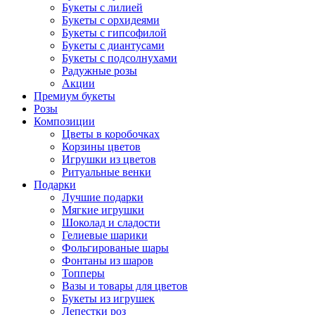
Букеты с лилией
Букеты с орхидеями
Букеты с гипсофилой
Букеты с диантусами
Букеты с подсолнухами
Радужные розы
Акции
Премиум букеты
Розы
Композиции
Цветы в коробочках
Корзины цветов
Игрушки из цветов
Ритуальные венки
Подарки
Лучшие подарки
Мягкие игрушки
Шоколад и сладости
Гелиевые шарики
Фольгированые шары
Фонтаны из шаров
Топперы
Вазы и товары для цветов
Букеты из игрушек
Лепестки роз