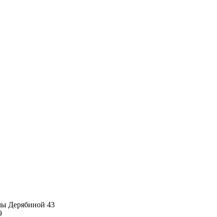
имы Дерябиной 43
9