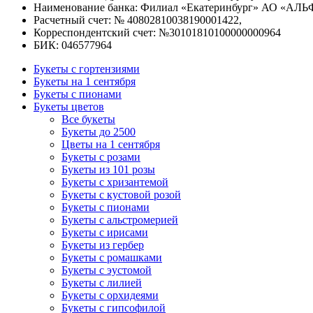
Наименование банка: Филиал «Екатеринбург» АО «АЛЬ
Расчетный счет: № 40802810038190001422,
Корреспондентский счет: №30101810100000000964
БИК: 046577964
Букеты с гортензиями
Букеты на 1 сентября
Букеты с пионами
Букеты цветов
Все букеты
Букеты до 2500
Цветы на 1 сентября
Букеты с розами
Букеты из 101 розы
Букеты с хризантемой
Букеты с кустовой розой
Букеты с пионами
Букеты с альстромерией
Букеты с ирисами
Букеты из гербер
Букеты с ромашками
Букеты с эустомой
Букеты с лилией
Букеты с орхидеями
Букеты с гипсофилой