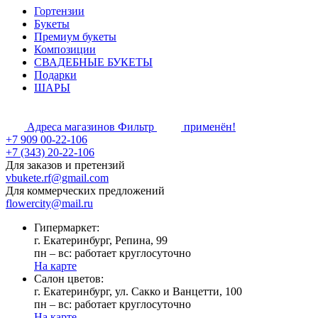
Гортензии
Букеты
Премиум букеты
Композиции
СВАДЕБНЫЕ БУКЕТЫ
Подарки
ШАРЫ
Адреса магазинов
Фильтр
применён!
+7 909 00-22-106
+7 (343) 20-22-106
Для заказов и претензий
vbukete.rf@gmail.com
Для коммерческих предложений
flowercity@mail.ru
Гипермаркет:
г. Екатеринбург, Репина, 99
пн – вс: работает круглосуточно
На карте
Cалон цветов:
г. Екатеринбург, ул. Сакко и Ванцетти, 100
пн – вс: работает круглосуточно
На карте