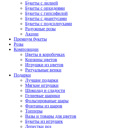
Букеты с лилией
Букеты с орхидеями
Букеты с гипсофилой
Букеты с диантусами
Букеты с подсолнухами
Радужные розы
Акции
Премиум букеты
Розы
Композиции
Цветы в коробочках
Корзины цветов
Игрушки из цветов
Ритуальные венки
Подарки
Лучшие подарки
Мягкие игрушки
Шоколад и сладости
Гелиевые шарики
Фольгированые шары
Фонтаны из шаров
Топперы
Вазы и товары для цветов
Букеты из игрушек
Лепестки роз