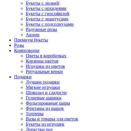
Букеты с лилией
Букеты с орхидеями
Букеты с гипсофилой
Букеты с диантусами
Букеты с подсолнухами
Радужные розы
Акции
Премиум букеты
Розы
Композиции
Цветы в коробочках
Корзины цветов
Игрушки из цветов
Ритуальные венки
Подарки
Лучшие подарки
Мягкие игрушки
Шоколад и сладости
Гелиевые шарики
Фольгированые шары
Фонтаны из шаров
Топперы
Вазы и товары для цветов
Букеты из игрушек
Лепестки роз