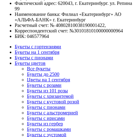
Фактический адрес: 620043, г. Екатеринбург. ул. Репина
99
Наименование банка: Филиал «Екатеринбург» АО
«АЛЬФА-БАНК» г. Екатеринбург
Расчетный счет: № 40802810038190001422,
Корреспондентский счет: №30101810100000000964
БИК: 046577964
Букеты с гортензиями
Букеты на 1 сентября
Букеты с пионами
Букеты цветов
Все букеты
Букеты до 2500
Цветы на 1 сентября
Букеты с розами
Букеты из 101 розы
Букеты с хризантемой
Букеты с кустовой розой
Букеты с пионами
Букеты с альстромерией
Букеты с ирисами
Букеты из гербер
Букеты с ромашками
Букеты с эустомой