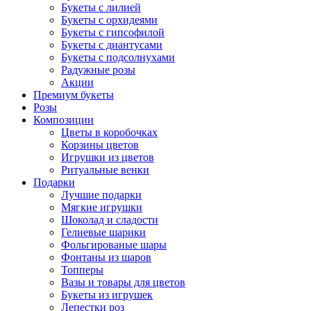
Букеты с лилией
Букеты с орхидеями
Букеты с гипсофилой
Букеты с диантусами
Букеты с подсолнухами
Радужные розы
Акции
Премиум букеты
Розы
Композиции
Цветы в коробочках
Корзины цветов
Игрушки из цветов
Ритуальные венки
Подарки
Лучшие подарки
Мягкие игрушки
Шоколад и сладости
Гелиевые шарики
Фольгированые шары
Фонтаны из шаров
Топперы
Вазы и товары для цветов
Букеты из игрушек
Лепестки роз