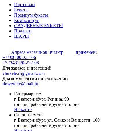
Гортензии
Букеты
Премиум букеты
Композиции
СВАДЕБНЫЕ БУКЕТЫ
Подарки
ШАРЫ
Адреса магазинов
Фильтр
применён!
+7 909 00-22-106
+7 (343) 20-22-106
Для заказов и претензий
vbukete.rf@gmail.com
Для коммерческих предложений
flowercity@mail.ru
Гипермаркет:
г. Екатеринбург, Репина, 99
пн – вс: работает круглосуточно
На карте
Cалон цветов:
г. Екатеринбург, ул. Сакко и Ванцетти, 100
пн – вс: работает круглосуточно
На карте