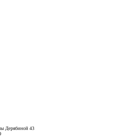
имы Дерябиной 43
9