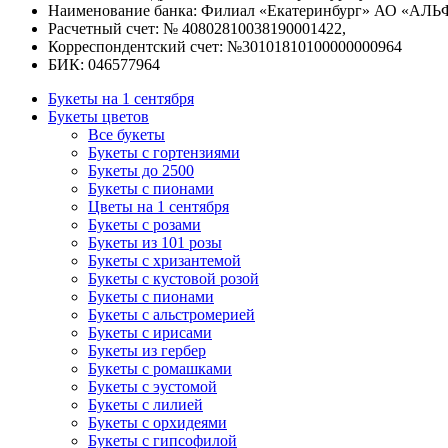
Наименование банка: Филиал «Екатеринбург» АО «АЛЬ
Расчетный счет: № 40802810038190001422,
Корреспондентский счет: №30101810100000000964
БИК: 046577964
Букеты на 1 сентября
Букеты цветов
Все букеты
Букеты с гортензиями
Букеты до 2500
Букеты с пионами
Цветы на 1 сентября
Букеты с розами
Букеты из 101 розы
Букеты с хризантемой
Букеты с кустовой розой
Букеты с пионами
Букеты с альстромерией
Букеты с ирисами
Букеты из гербер
Букеты с ромашками
Букеты с эустомой
Букеты с лилией
Букеты с орхидеями
Букеты с гипсофилой