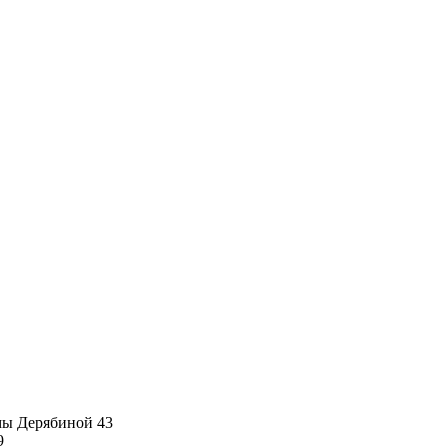
имы Дерябиной 43
9