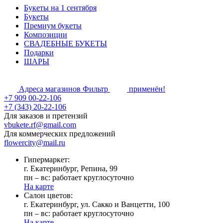
Букеты на 1 сентября
Букеты
Премиум букеты
Композиции
СВАДЕБНЫЕ БУКЕТЫ
Подарки
ШАРЫ
Адреса магазинов
Фильтр
применён!
+7 909 00-22-106
+7 (343) 20-22-106
Для заказов и претензий
vbukete.rf@gmail.com
Для коммерческих предложений
flowercity@mail.ru
Гипермаркет:
г. Екатеринбург, Репина, 99
пн – вс: работает круглосуточно
На карте
Cалон цветов:
г. Екатеринбург, ул. Сакко и Ванцетти, 100
пн – вс: работает круглосуточно
На карте