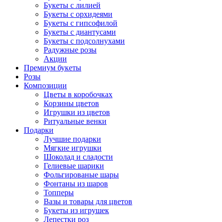
Букеты с лилией
Букеты с орхидеями
Букеты с гипсофилой
Букеты с диантусами
Букеты с подсолнухами
Радужные розы
Акции
Премиум букеты
Розы
Композиции
Цветы в коробочках
Корзины цветов
Игрушки из цветов
Ритуальные венки
Подарки
Лучшие подарки
Мягкие игрушки
Шоколад и сладости
Гелиевые шарики
Фольгированые шары
Фонтаны из шаров
Топперы
Вазы и товары для цветов
Букеты из игрушек
Лепестки роз