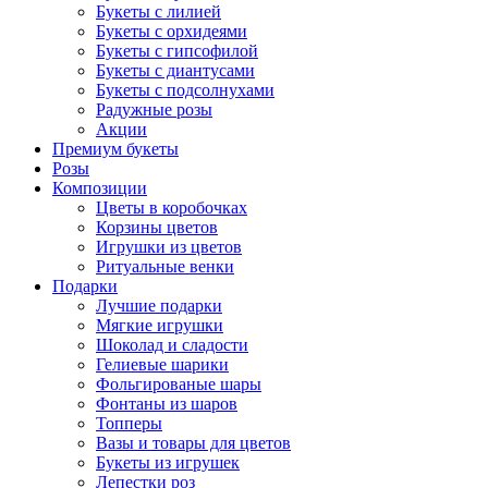
Букеты с лилией
Букеты с орхидеями
Букеты с гипсофилой
Букеты с диантусами
Букеты с подсолнухами
Радужные розы
Акции
Премиум букеты
Розы
Композиции
Цветы в коробочках
Корзины цветов
Игрушки из цветов
Ритуальные венки
Подарки
Лучшие подарки
Мягкие игрушки
Шоколад и сладости
Гелиевые шарики
Фольгированые шары
Фонтаны из шаров
Топперы
Вазы и товары для цветов
Букеты из игрушек
Лепестки роз