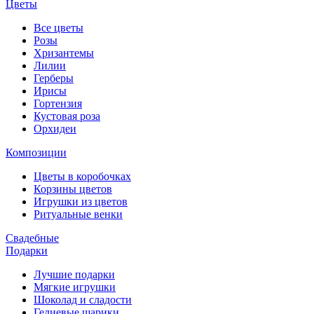
Цветы
Все цветы
Розы
Хризантемы
Лилии
Герберы
Ирисы
Гортензия
Кустовая роза
Орхидеи
Композиции
Цветы в коробочках
Корзины цветов
Игрушки из цветов
Ритуальные венки
Свадебные
Подарки
Лучшие подарки
Мягкие игрушки
Шоколад и сладости
Гелиевые шарики