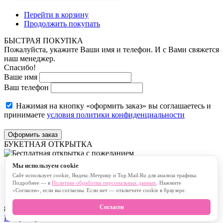
Перейти в корзину
Продолжить покупать
БЫСТРАЯ ПОКУПКА
Пожалуйста, укажите Ваши имя и телефон. И с Вами свяжется
наш менеджер.
Спасибо!
Ваше имя
Ваш телефон
Нажимая на кнопку «оформить заказ» вы соглашаетесь и
принимаете
условия политики конфиденциальности
Оформить заказ
БУКЕТНАЯ ОТКРЫТКА
Мы используем cookie
Бесплатная открытка с пожеланием
Сайт использует cookie, Яндекс.Метрику и Top.Mail.Ru для анализа трафика.
Платная открытка с пожеланием
Подробнее — в
Политике обработки персональных данных
. Нажмите
«Согласен», если вы согласны. Если нет — отключите cookie в браузере.
Согласен
80
символов
В корзину