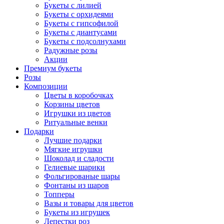
Букеты с лилией
Букеты с орхидеями
Букеты с гипсофилой
Букеты с диантусами
Букеты с подсолнухами
Радужные розы
Акции
Премиум букеты
Розы
Композиции
Цветы в коробочках
Корзины цветов
Игрушки из цветов
Ритуальные венки
Подарки
Лучшие подарки
Мягкие игрушки
Шоколад и сладости
Гелиевые шарики
Фольгированые шары
Фонтаны из шаров
Топперы
Вазы и товары для цветов
Букеты из игрушек
Лепестки роз