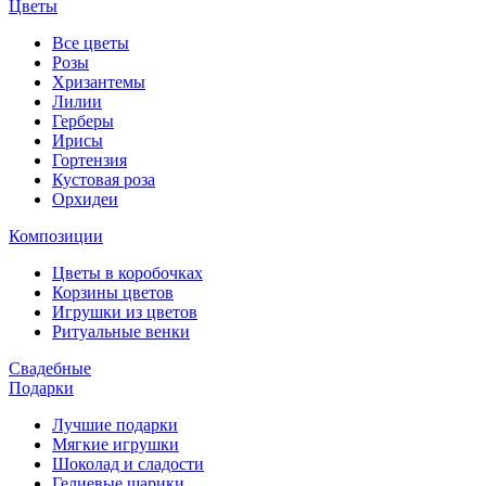
Цветы
Все цветы
Розы
Хризантемы
Лилии
Герберы
Ирисы
Гортензия
Кустовая роза
Орхидеи
Композиции
Цветы в коробочках
Корзины цветов
Игрушки из цветов
Ритуальные венки
Свадебные
Подарки
Лучшие подарки
Мягкие игрушки
Шоколад и сладости
Гелиевые шарики