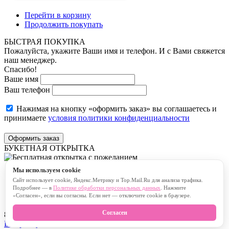
Перейти в корзину
Продолжить покупать
БЫСТРАЯ ПОКУПКА
Пожалуйста, укажите Ваши имя и телефон. И с Вами свяжется
наш менеджер.
Спасибо!
Ваше имя
Ваш телефон
Нажимая на кнопку «оформить заказ» вы соглашаетесь и
принимаете
условия политики конфиденциальности
Оформить заказ
БУКЕТНАЯ ОТКРЫТКА
Мы используем cookie
Бесплатная открытка с пожеланием
Сайт использует cookie, Яндекс.Метрику и Top.Mail.Ru для анализа трафика.
Платная открытка с пожеланием
Подробнее — в
Политике обработки персональных данных
. Нажмите
«Согласен», если вы согласны. Если нет — отключите cookie в браузере.
Согласен
80
символов
В корзину