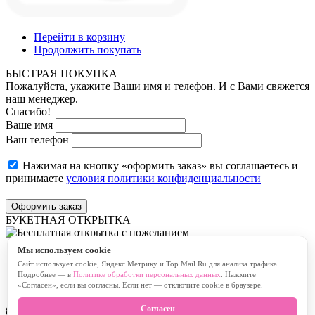
Перейти в корзину
Продолжить покупать
БЫСТРАЯ ПОКУПКА
Пожалуйста, укажите Ваши имя и телефон. И с Вами свяжется
наш менеджер.
Спасибо!
Ваше имя
Ваш телефон
Нажимая на кнопку «оформить заказ» вы соглашаетесь и
принимаете
условия политики конфиденциальности
Оформить заказ
БУКЕТНАЯ ОТКРЫТКА
Мы используем cookie
Бесплатная открытка с пожеланием
Сайт использует cookie, Яндекс.Метрику и Top.Mail.Ru для анализа трафика.
Платная открытка с пожеланием
Подробнее — в
Политике обработки персональных данных
. Нажмите
«Согласен», если вы согласны. Если нет — отключите cookie в браузере.
Согласен
80
символов