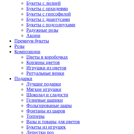
Букеты с лилией
Букеты с орхидеями
Букеты с гипсофилой
Букеты с диантусами
Букеты с подсолнухами
Радужные розы
Акции
Премиум букеты
Розы
Композиции
Цветы в коробочках
Корзины цветов
Игрушки из цветов
Ритуальные венки
Подарки
Лучшие подарки
Мягкие игрушки
Шоколад и сладости
Гелиевые шарики
Фольгированые шары
Фонтаны из шаров
Топперы
Вазы и товары для цветов
Букеты из игрушек
Лепестки роз