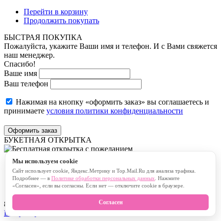
Перейти в корзину
Продолжить покупать
БЫСТРАЯ ПОКУПКА
Пожалуйста, укажите Ваши имя и телефон. И с Вами свяжется
наш менеджер.
Спасибо!
Ваше имя
Ваш телефон
Нажимая на кнопку «оформить заказ» вы соглашаетесь и
принимаете
условия политики конфиденциальности
Оформить заказ
БУКЕТНАЯ ОТКРЫТКА
Мы используем cookie
Бесплатная открытка с пожеланием
Сайт использует cookie, Яндекс.Метрику и Top.Mail.Ru для анализа трафика.
Платная открытка с пожеланием
Подробнее — в
Политике обработки персональных данных
. Нажмите
«Согласен», если вы согласны. Если нет — отключите cookie в браузере.
Согласен
80
символов
В корзину