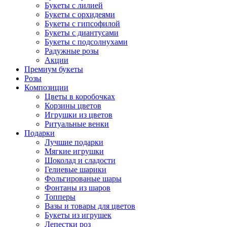
Букеты с лилией
Букеты с орхидеями
Букеты с гипсофилой
Букеты с диантусами
Букеты с подсолнухами
Радужные розы
Акции
Премиум букеты
Розы
Композиции
Цветы в коробочках
Корзины цветов
Игрушки из цветов
Ритуальные венки
Подарки
Лучшие подарки
Мягкие игрушки
Шоколад и сладости
Гелиевые шарики
Фольгированые шары
Фонтаны из шаров
Топперы
Вазы и товары для цветов
Букеты из игрушек
Лепестки роз